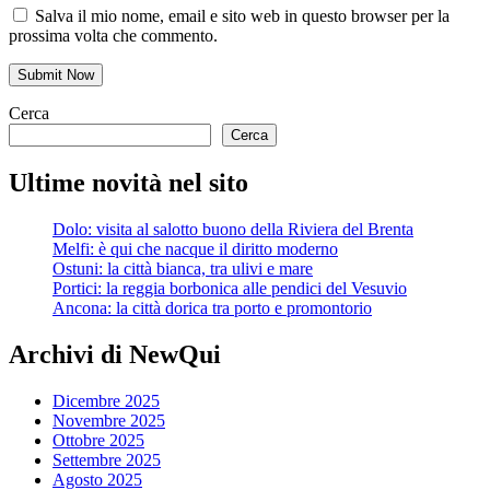
Salva il mio nome, email e sito web in questo browser per la
prossima volta che commento.
Cerca
Cerca
Ultime novità nel sito
Dolo: visita al salotto buono della Riviera del Brenta
Melfi: è qui che nacque il diritto moderno
Ostuni: la città bianca, tra ulivi e mare
Portici: la reggia borbonica alle pendici del Vesuvio
Ancona: la città dorica tra porto e promontorio
Archivi di NewQui
Dicembre 2025
Novembre 2025
Ottobre 2025
Settembre 2025
Agosto 2025