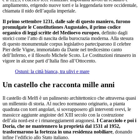
ampliamento, erigendo nuove torri e la leggendaria torre occidentale,
chiamata il nido dell’aquila imperiale.
Il primo settembre 1231, dalle sale di questo maniero, furono
promulgate le Constitutiones Augustales, il primo codice
organico di leggi scritte del Medioevo europeo
, definito dagli
storici come l’atto di nascita della burocrazia moderna. Alla stesura
di questo monumentale corpus legislativo parteciparono il celebre
Pier delle Vigne, immortalato da Dante nel tredicesimo canto
dell’Inferno, e il filosofo Michele Scoto. Le Costituzioni rimasero in
vigore in alcune parti d’Italia fino all’Ottocento.
Ostuni: la città bianca, tra ulivi e mare
Un castello che racconta mille anni
Il castello di Melfi è un palinsesto architettonico che attraversa quasi
un millennio di storia. Al nucleo normanno originario, a pianta
quadrata con torri angolari, si sovrapposero gli interventi svevi, le
massicce aggiunte angioine del XIII secolo con la costruzione
dell’ala nord-est e i rimaneggiamenti aragonesi.
I Caracciolo e poi i
Doria, che ne mantennero la proprietà dal 1531 al 1952,
trasformarono la fortezza in una residenza nobiliare
, donando
infine l’edificio allo Stato italiano.