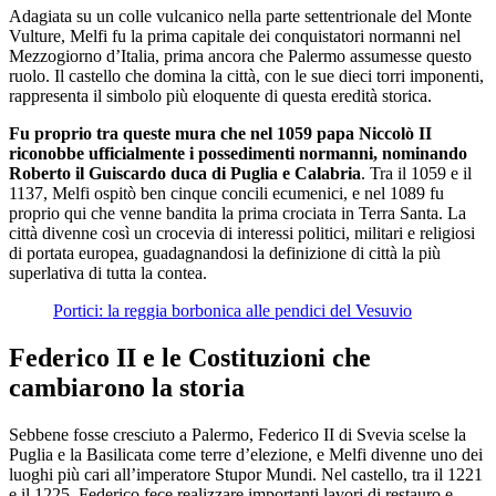
Adagiata su un colle vulcanico nella parte settentrionale del Monte
Vulture, Melfi fu la prima capitale dei conquistatori normanni nel
Mezzogiorno d’Italia, prima ancora che Palermo assumesse questo
ruolo. Il castello che domina la città, con le sue dieci torri imponenti,
rappresenta il simbolo più eloquente di questa eredità storica.
Fu proprio tra queste mura che nel 1059 papa Niccolò II
riconobbe ufficialmente i possedimenti normanni, nominando
Roberto il Guiscardo duca di Puglia e Calabria
. Tra il 1059 e il
1137, Melfi ospitò ben cinque concili ecumenici, e nel 1089 fu
proprio qui che venne bandita la prima crociata in Terra Santa. La
città divenne così un crocevia di interessi politici, militari e religiosi
di portata europea, guadagnandosi la definizione di città la più
superlativa di tutta la contea.
Portici: la reggia borbonica alle pendici del Vesuvio
Federico II e le Costituzioni che
cambiarono la storia
Sebbene fosse cresciuto a Palermo, Federico II di Svevia scelse la
Puglia e la Basilicata come terre d’elezione, e Melfi divenne uno dei
luoghi più cari all’imperatore Stupor Mundi. Nel castello, tra il 1221
e il 1225, Federico fece realizzare importanti lavori di restauro e