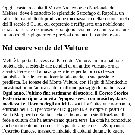
Oggi il castello ospita il Museo Archeologico Nazionale del
Melfese, dove è custodito lo splendido Sarcofago di Rapolla, un
raffinato manufatto di produzione microasiatica della seconda metà
del II secolo d.C., sul cui coperchio è raffigurata una nobildonna
sdraiata. Le sale del museo espongono ceramiche daunie, armature
in bronzo di capi guerrieri e preziosi ornamenti in ambra e oro.
Nel cuore verde del Vulture
Melfi è la porta d’accesso al Parco del Vulture, un’area naturale
protetta che si estende alle pendici di un antico vulcano ormai
spento. Federico II amava queste terre per la loro ricchezza
faunistica, ideale per praticare la falconeria, la sua passione
prediletta. Le foreste del Monte Vulture, con i laghi di Monticchio
incastonati in un’antica caldera, offrono paesaggi di rara bellezza.
Ogni anno, l’ultimo fine settimana di ottobre, il Corteo Storico
Federiciano riporta in vita l’epopea sveva con musiche, danze
medievali e il torneo degli antichi casati
. La Cattedrale normanna,
edificata nel 1153 per volere di Ruggero II, e le cripte rupestri di
Santa Margherita e Santa Lucia testimoniano la stratificazione di
fede e cultura che ha attraversato questa terra. La città ha conosciuto
anche momenti bui, come la Pasqua di sangue del 1528, quando
l’esercito francese massacrò migliaia di abitanti durante le guerre