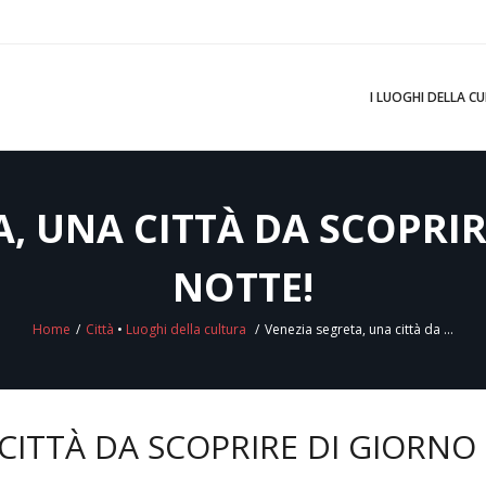
I LUOGHI DELLA C
, UNA CITTÀ DA SCOPRIR
NOTTE!
Home
/
Città
•
Luoghi della cultura
/
Venezia segreta, una città da …
CITTÀ DA SCOPRIRE DI GIORNO