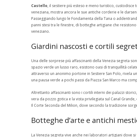
Castello
, il sestiere più esteso e meno turistico, custodisc
veneziana, mostra ancora le sue antiche corderie e le darse
Passeggiando lungo le Fondamenta della Tana o addentrandosi ne
panni stesi tra le finestre, di botteghe artigiane che resistono
veneziano.
Giardini nascosti e cortili segret
Una delle sorprese più affascinanti della Venezia segreta son
spazio verde un lusso raro, esistono oasi di tranquillità celat
attraverso un anonimo portone in Sestiere San Polo, rivela un
una pausa verde a pochi passi da Piazza San Marco ma comple
Altrettanto affascinanti sono i cortili interni dei palazzi stori
vera da pozzo gotica e la vista privilegiata sul Canal Grande
Il Corte Seconda del Milion, dove secondo la tradizione sorg
Botteghe d’arte e antichi mesti
La Venezia segreta vive anche nei laboratori artigiani dove 