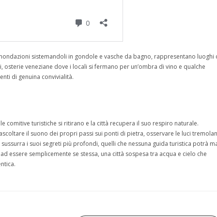
lle inondazioni sistemandoli in gondole e vasche da bagno, rappresentano luoghi 
tici, osterie veneziane dove i locali si fermano per un’ombra di vino e qualche
nti di genuina convivialità.
e comitive turistiche si ritirano e la città recupera il suo respiro naturale.
oltare il suono dei propri passi sui ponti di pietra, osservare le luci tremolan
 sussurra i suoi segreti più profondi, quelli che nessuna guida turistica potrà m
 ad essere semplicemente se stessa, una città sospesa tra acqua e cielo che
ntica.