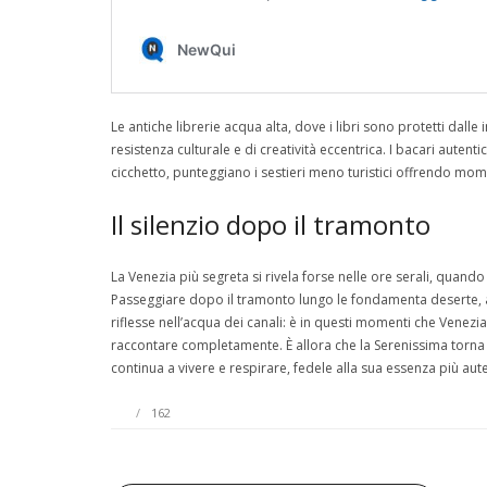
Le antiche librerie acqua alta, dove i libri sono protetti da
resistenza culturale e di creatività eccentrica. I bacari auten
cicchetto, punteggiano i sestieri meno turistici offrendo mome
Il silenzio dopo il tramonto
La Venezia più segreta si rivela forse nelle ore serali, quando l
Passeggiare dopo il tramonto lungo le fondamenta deserte, asc
riflesse nell’acqua dei canali: è in questi momenti che Venezia
raccontare completamente. È allora che la Serenissima torna
continua a vivere e respirare, fedele alla sua essenza più aute
162