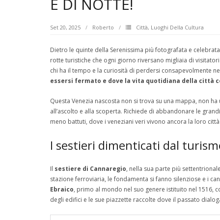
E DI NOTTE!
Set 20, 2025
Roberto
Città
,
Luoghi Della Cultura
Dietro le quinte della Serenissima più fotografata e celebra
rotte turistiche che ogni giorno riversano migliaia di visitatori
chi ha il tempo e la curiosità di perdersi consapevolmente nel 
essersi fermato e dove la vita quotidiana della città 
Questa Venezia nascosta non si trova su una mappa, non ha u
all’ascolto e alla scoperta. Richiede di abbandonare le grandi
meno battuti, dove i veneziani veri vivono ancora la loro cit
I sestieri dimenticati dal turis
Il
sestiere di Cannaregio
, nella sua parte più settentrionale
stazione ferroviaria, le fondamenta si fanno silenziose e i can
Ebraico
, primo al mondo nel suo genere istituito nel 1516, 
degli edifici e le sue piazzette raccolte dove il passato dial