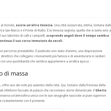
ta al mondo,
esiste un’altra Venezia
. Una città sussurrata, intima, lontana dall
 tra San Marco e il Ponte di Rialto. È la Venezia segreta, quella che si svela solo a
suo labirinto di calli e campielli,
scoprendo angoli dove il tempo sembra
continua il suo corso immutato da secoli.
n percorso prestabilito. È piuttosto uno stato d’animo, una disposizione
 direttrici che collegano i monumenti più famosi e di avventurarsi in sestieri
tà con una quotidianità che sembra appartenere a un’altra epoca.
mo di massa
, offre uno dei volti più autentici della città. Qui, lontano dalla frenesia della
ali riflettono facciate di palazzi che raccontano storie dimenticate. Il
Ghetto
conserva un’atmosfera unica con le sue sinagoghe nascoste ai piani superiori
oga costantemente con il presente.